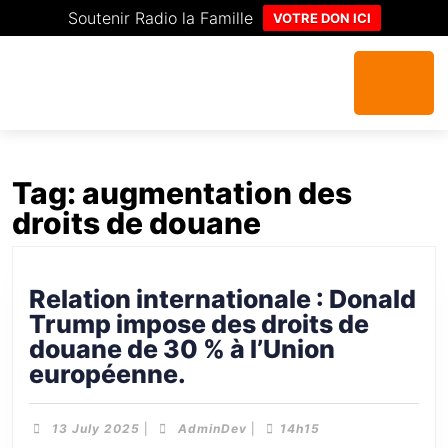
Soutenir Radio la Famille
VOTRE DON ICI
Tag:
augmentation des
droits de douane
Relation internationale : Donald
Trump impose des droits de
douane de 30 % à l’Union
européenne.
13 July 2025
|
AdminDev
|
14h15