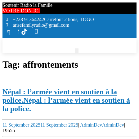
Soutenir Radio la Famille
VOTRE DON ICI
+228 91364242
Carrefour 2 lions, TOGO
arisefamilyradio@gmail.com
Tag:
affrontements
Népal : l’armée vient en soutien à la
police.
Népal : l’armée vient en soutien à
la police.
11 September 2025
11 September 2025
|
AdminDev
AdminDev
|
19h55