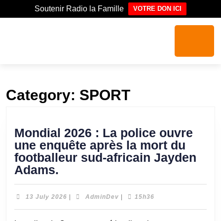
Soutenir Radio la Famille
VOTRE DON ICI
Category:
SPORT
Mondial 2026 : La police ouvre
une enquête après la mort du
footballeur sud-africain Jayden
Adams.
13 July 2026
|
AdminDev
|
15h36