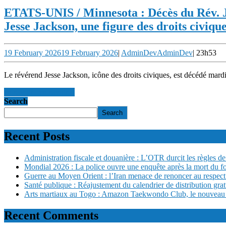
ETATS-UNIS / Minnesota : Décès du Rév. Jes
Jesse Jackson, une figure des droits civique
19 February 2026
19 February 2026
|
AdminDev
AdminDev
|
23h53
Le révérend Jesse Jackson, icône des droits civiques, est décédé mardi
en savoir +
en savoir +
Search
Search
Recent Posts
Administration fiscale et douanière : L’OTR durcit les règles de 
Mondial 2026 : La police ouvre une enquête après la mort du f
Guerre au Moyen Orient : l’Iran menace de renoncer au respect
Santé publique : Réajustement du calendrier de distribution gra
Arts martiaux au Togo : Amazon Taekwondo Club, le nouveau san
Recent Comments