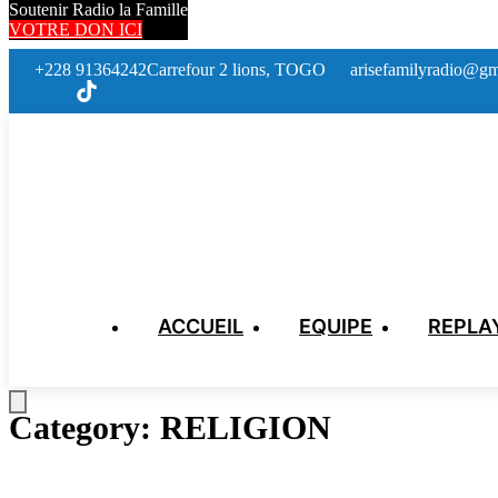
Soutenir Radio la Famille
VOTRE DON ICI
+228 91364242
Carrefour 2 lions, TOGO
arisefamilyradio@gm
ACCUEIL
EQUIPE
REPLA
Category:
RELIGION