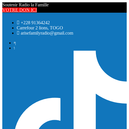
Soutenir Radio la Famille
VOTRE DON ICI
+228 91364242
Carrefour 2 lions, TOGO
arisefamilyradio@gmail.com