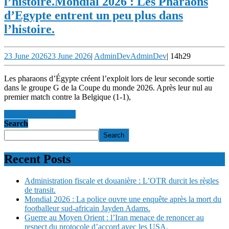
l’histoire.
Mondial 2026 : Les Pharaons
d’Egypte entrent un peu plus dans
l’histoire.
23 June 2026
23 June 2026
|
AdminDev
AdminDev
|
14h29
Les pharaons d’Égypte créent l’exploit lors de leur seconde sortie
dans le groupe G de la Coupe du monde 2026. Après leur nul au
premier match contre la Belgique (1-1),
en savoir +
en savoir +
Search
Search
Recent Posts
Administration fiscale et douanière : L’OTR durcit les règles
de transit.
Mondial 2026 : La police ouvre une enquête après la mort du
footballeur sud-africain Jayden Adams.
Guerre au Moyen Orient : l’Iran menace de renoncer au
respect du protocole d’accord avec les USA.