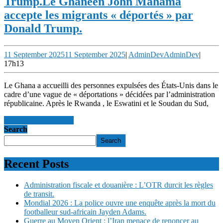
Trump.
Le Ghanéen John Mahama
accepte les migrants « déportés » par
Donald Trump.
11 September 2025
11 September 2025
|
AdminDev
AdminDev
|
17h13
Le Ghana a accueilli des personnes expulsées des États-Unis dans le
cadre d’une vague de « déportations » décidées par l’administration
républicaine. Après le Rwanda , le Eswatini et le Soudan du Sud,
en savoir +
en savoir +
Search
Search
Recent Posts
Administration fiscale et douanière : L’OTR durcit les règles
de transit.
Mondial 2026 : La police ouvre une enquête après la mort du
footballeur sud-africain Jayden Adams.
Guerre au Moyen Orient : l’Iran menace de renoncer au