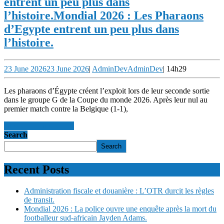
entrent un peu plus dans
l’histoire.
Mondial 2026 : Les Pharaons
d’Egypte entrent un peu plus dans
l’histoire.
23 June 2026
23 June 2026
|
AdminDev
AdminDev
|
14h29
Les pharaons d’Égypte créent l’exploit lors de leur seconde sortie
dans le groupe G de la Coupe du monde 2026. Après leur nul au
premier match contre la Belgique (1-1),
en savoir +
en savoir +
Search
Search
Recent Posts
Administration fiscale et douanière : L’OTR durcit les règles
de transit.
Mondial 2026 : La police ouvre une enquête après la mort du
footballeur sud-africain Jayden Adams.