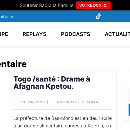
Soutenir Radio la Famille
VOTRE DON ICI
ail.com
IPE
REPLAYS
PODCASTS
ACTUALI
entaire
Togo /santé : Drame à
Afagnan Kpetou.
29 July 2025
|
AdminDev
|
14h44
La préfecture de Bas-Mono est en deuil suite
à un drame alimentaire survenu à Kpetou, un