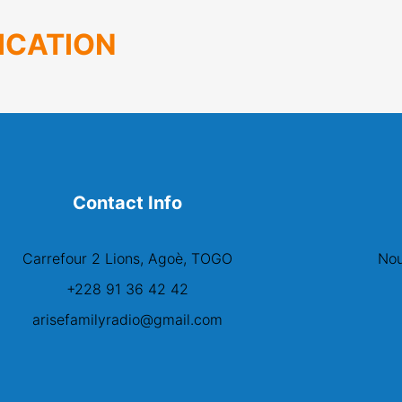
ICATION
Contact Info
Carrefour 2 Lions, Agoè, TOGO
Nou
+228 91 36 42 42
arisefamilyradio@gmail.com