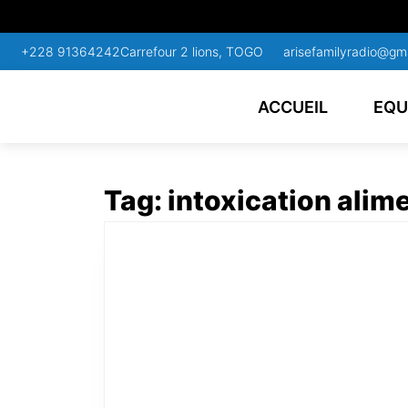
+228 91364242
Carrefour 2 lions, TOGO
arisefamilyradio@gm
ACCUEIL
EQU
Tag:
intoxication alim