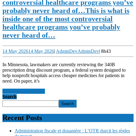
controversial healthcare programs you’ve
probably never heard of…
This is what is
inside one of the most controversial
healthcare programs you’ve probably
never heard of…
14 May 2026
14 May 2026
|
AdminDev
AdminDev
|
8h43
In Minnesota, lawmakers are currently reviewing the 340B
prescription drug discount program, a federal system designed to
help nonprofit hospitals access cheaper medicines for patients in
need. On paper, it’s
en savoir +
en savoir +
Search
Search
Recent Posts
Administration fiscale et douanière : L’OTR durcit les règles