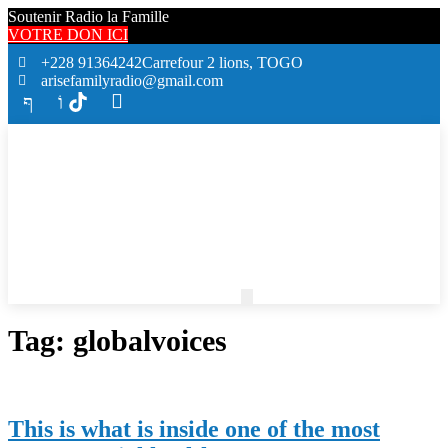
Soutenir Radio la Famille
VOTRE DON ICI
+228 91364242
Carrefour 2 lions, TOGO
arisefamilyradio@gmail.com
Tag:
globalvoices
This is what is inside one of the most