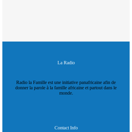
La Radio
Radio la Famille est une initiative panafricaine afin de
donner la parole à la famille africaine et partout dans le
monde.
Contact Info