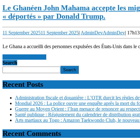
Le Ghanéen John Mahama accepte les migr
« déportés » par Donald Trump.
11 September 2025
11 September 2025
|
AdminDev
AdminDev
|
17h13
Le Ghana a accueilli des personnes expulsées des États-Unis dans le 
en savoir +
en savoir +
Search
Search
Recent Posts
Administration fiscale et douanière : L’OTR durcit les règles de 
Mondial 2026 : La police ouvre une enquête après la mort du f
Guerre au Moyen Orient : l’Iran menace de renoncer au respect
Santé publique : Réajustement du calendrier de distribution gra
Arts martiaux au Togo : Amazon Taekwondo Club, le nouveau san
Recent Comments