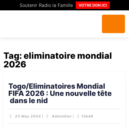
Soutenir Radio la Famille
VOTRE DON ICI
Tag:
eliminatoire mondial
2026
Togo/Eliminatoires Mondial
FIFA 2026 : Une nouvelle tête
dans le nid
23 May 2024
|
AdminDev
|
13h49