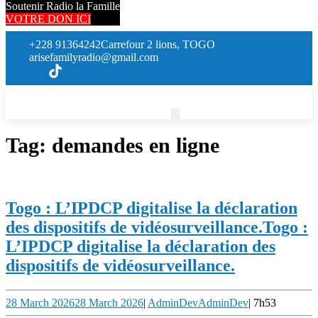
Soutenir Radio la Famille
VOTRE DON ICI
+228 91364242
Carrefour 2 lions, TOGO
arisefamilyradio@gmail.com
Tag:
demandes en ligne
Togo : L’IPDCP digitalise la déclaration
des dispositifs de vidéosurveillance.
Togo :
L’IPDCP digitalise la déclaration des
dispositifs de vidéosurveillance.
28 March 2026
28 March 2026
|
AdminDev
AdminDev
|
7h53