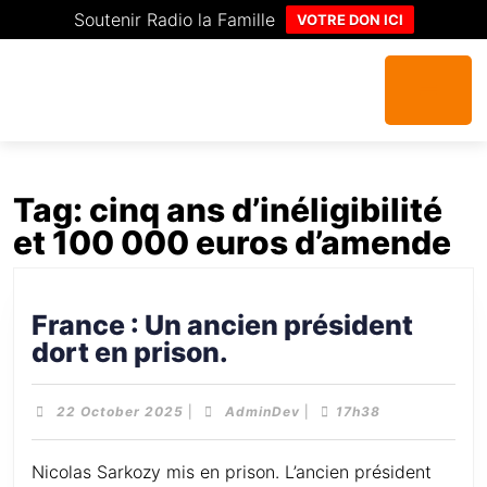
Soutenir Radio la Famille
VOTRE DON ICI
Tag:
cinq ans d’inéligibilité
et 100 000 euros d’amende
France : Un ancien président
dort en prison.
22 October 2025
|
AdminDev
|
17h38
Nicolas Sarkozy mis en prison. L’ancien président