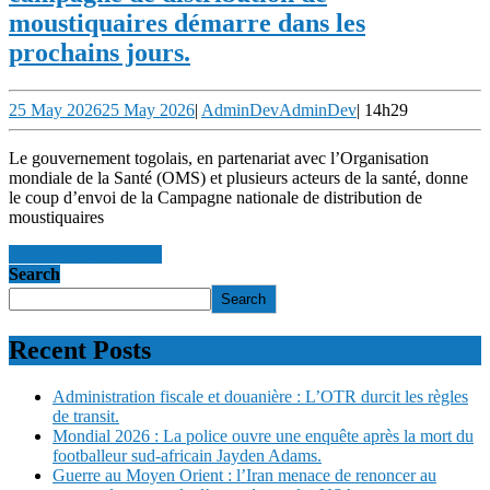
moustiquaires démarre dans les
prochains jours.
25 May 2026
25 May 2026
|
AdminDev
AdminDev
|
14h29
Le gouvernement togolais, en partenariat avec l’Organisation
mondiale de la Santé (OMS) et plusieurs acteurs de la santé, donne
le coup d’envoi de la Campagne nationale de distribution de
moustiquaires
en savoir +
en savoir +
Search
Search
Recent Posts
Administration fiscale et douanière : L’OTR durcit les règles
de transit.
Mondial 2026 : La police ouvre une enquête après la mort du
footballeur sud-africain Jayden Adams.
Guerre au Moyen Orient : l’Iran menace de renoncer au