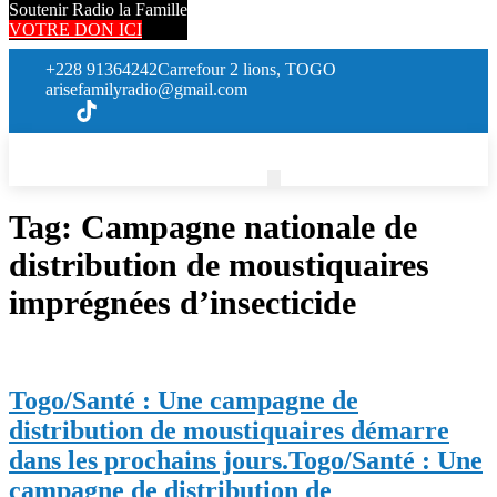
Soutenir Radio la Famille
VOTRE DON ICI
+228 91364242
Carrefour 2 lions, TOGO
arisefamilyradio@gmail.com
Tag:
Campagne nationale de
distribution de moustiquaires
imprégnées d’insecticide
Togo/Santé : Une campagne de
distribution de moustiquaires démarre
dans les prochains jours.
Togo/Santé : Une
campagne de distribution de